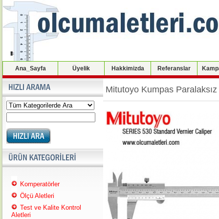
Ana_Sayfa
Üyelik
Hakkimizda
Referanslar
Kampa
Mitutoyo Kumpas Paralaksız
Komperatörler
Ölçü Aletleri
Test ve Kalite Kontrol
Aletleri