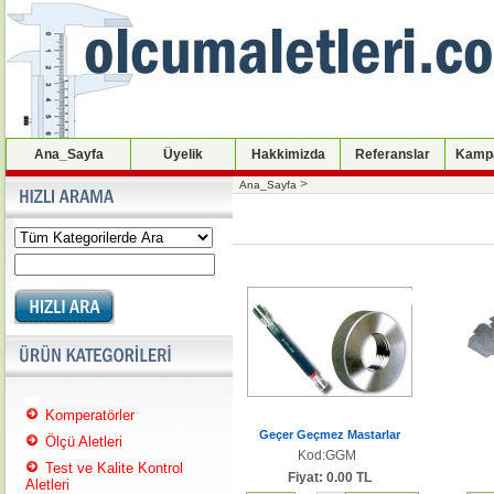
Ana_Sayfa
Üyelik
Hakkimizda
Referanslar
Kampa
>
Ana_Sayfa
Komperatörler
Geçer Geçmez Mastarlar
Ölçü Aletleri
Kod:GGM
Test ve Kalite Kontrol
Fiyat: 0.00 TL
Aletleri