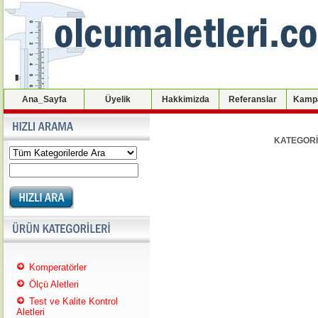
Ana_Sayfa
Üyelik
Hakkimizda
Referanslar
Kampa
KATEGORİ
Komperatörler
Ölçü Aletleri
Test ve Kalite Kontrol
Aletleri