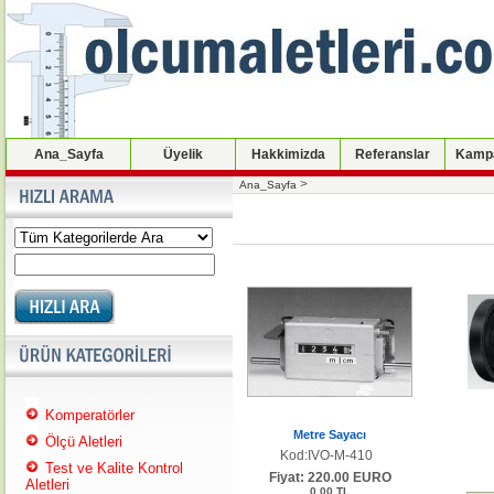
Ana_Sayfa
Üyelik
Hakkimizda
Referanslar
Kampa
>
Ana_Sayfa
Komperatörler
Metre Sayacı
Ölçü Aletleri
Kod:IVO-M-410
Test ve Kalite Kontrol
Fiyat: 220.00 EURO
Aletleri
0.00 TL