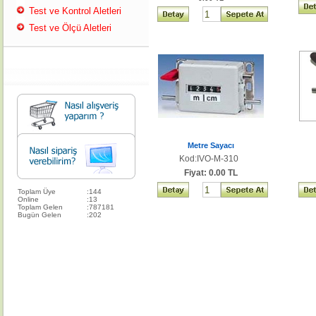
Test ve Kontrol Aletleri
Test ve Ölçü Aletleri
Metre Sayacı
Kod:IVO-M-310
Fiyat: 0.00 TL
Toplam Üye
:
144
Online
:
13
Toplam Gelen
:
787181
Bugün Gelen
:
202