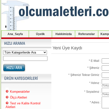
Ana_Sayfa
Üyelik
Hakkimizda
Referanslar
Kampa
Yeni Üye Kaydı
* E-Mail :
* Şifreniz :
* Şifrenizi Tekrar Giriniz :
* Adınız :
(Türkçe
Komperatörler
* Soyadınız :
(Türkçe
Ölçü Aletleri
* Adres :
Test ve Kalite Kontrol
Aletleri