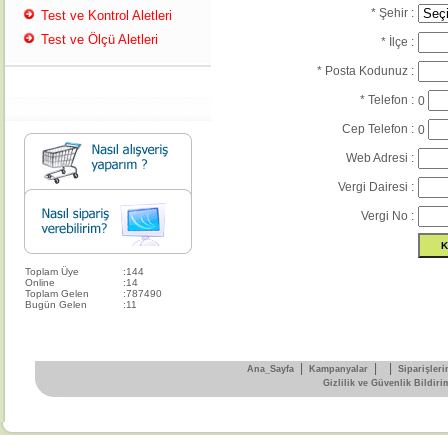
* Şehir :
Test ve Kontrol Aletleri
Test ve Ölçü Aletleri
* İlçe :
* Posta Kodunuz :
* Telefon :
0
Cep Telefon :
0
Web Adresi :
Vergi Dairesi :
Vergi No :
Toplam Üye
:
144
Online
:
14
Toplam Gelen
:
787490
Bugün Gelen
:
11
|
|
|
Ana_Sayfa
Kampanyalar
Siparişleri
Gizlilik ve Güvenlik Bildiri