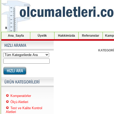
Ana_Sayfa
Üyelik
Hakkimizda
Referanslar
Kampa
KATEGORİ
Komperatörler
Ölçü Aletleri
Test ve Kalite Kontrol
Aletleri