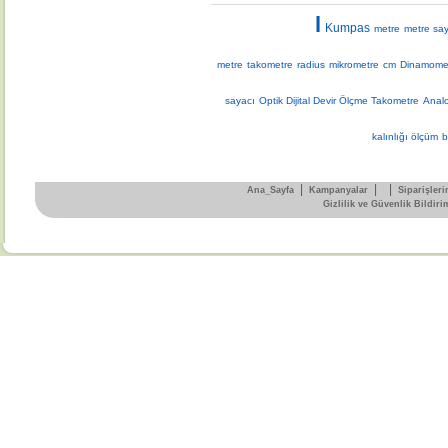
l
Kumpas
metre
metre sa
metre
takometre
radius
mikrometre
cm
Dinamome
sayacı
Optik Dijital Devir Ölçme Takometre
Analo
kalınlığı ölçüm
b
|
|
|
Ana_Sayfa
Kampanyalar
Siparişleri
Gizlilik ve Güvenlik Bildiri