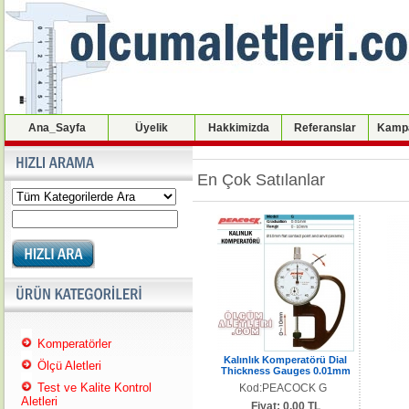
Ana_Sayfa
Üyelik
Hakkimizda
Referanslar
Kampa
En Çok Satılanlar
Komperatörler
Kalınlık Komperatörü Dial
Ölçü Aletleri
Thickness Gauges 0.01mm
Test ve Kalite Kontrol
Kod:PEACOCK G
Aletleri
Fiyat: 0.00 TL