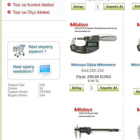
Test ve Kontrol Aletleri
Test ve Ölçü Aletleri
Mitutoyo Dijital Mikrometre
Mitut
Kod:293-334
Fiyat: 299.00 EURO
0.00 TL
Toplam Üye
:
144
Online
:
14
Toplam Gelen
:
787468
Bugün Gelen
:
144