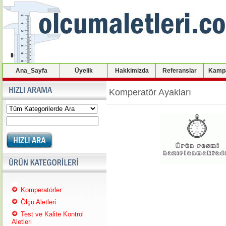
Ana_Sayfa
Üyelik
Hakkimizda
Referanslar
Kampa
Komperatör Ayakları
Komperatörler
Ölçü Aletleri
Test ve Kalite Kontrol
Aletleri