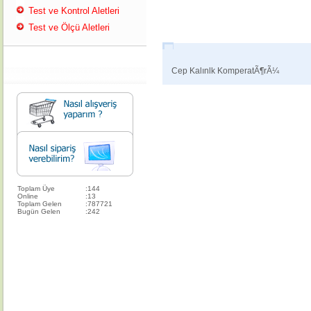
Test ve Kontrol Aletleri
Test ve Ölçü Aletleri
Cep Kalınlk KomperatÃ¶rÃ¼
Toplam Üye
:
144
Online
:
13
Toplam Gelen
:
787721
Bugün Gelen
:
242