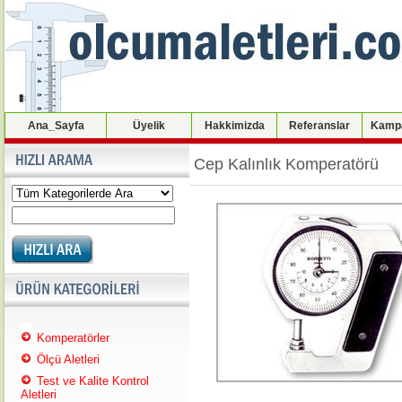
Ana_Sayfa
Üyelik
Hakkimizda
Referanslar
Kampa
Cep Kalınlık Komperatörü
Komperatörler
Ölçü Aletleri
Test ve Kalite Kontrol
Aletleri