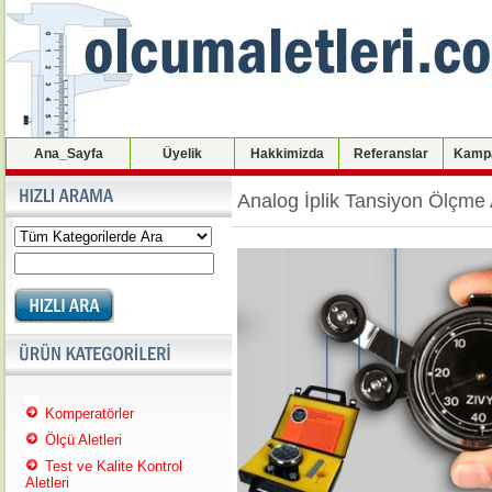
Ana_Sayfa
Üyelik
Hakkimizda
Referanslar
Kampa
Analog İplik Tansiyon Ölçme 
Komperatörler
Ölçü Aletleri
Test ve Kalite Kontrol
Aletleri